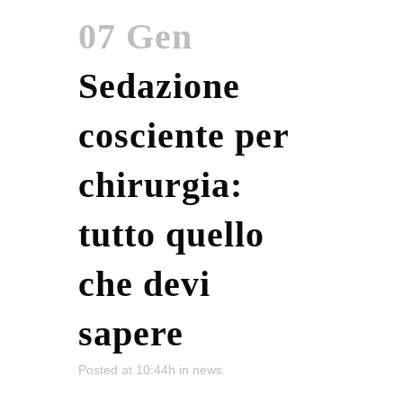
07 Gen
Sedazione
cosciente per
chirurgia:
tutto quello
che devi
sapere
Posted at 10:44h
in
news