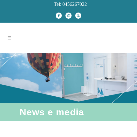
Tel: 0456267022
News e media