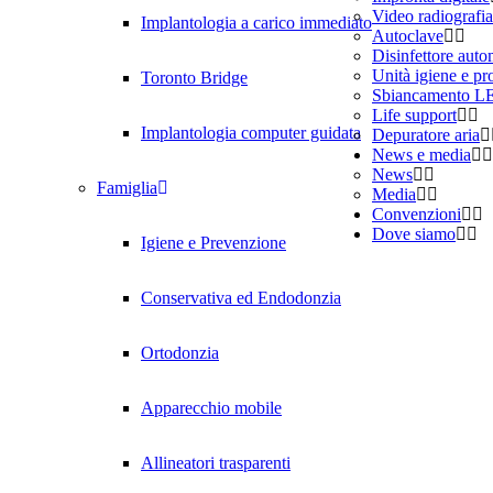
Video radiografia
Implantologia a carico immediato
Autoclave
Disinfettore auto
Unità igiene e pro
Toronto Bridge
Sbiancamento L
Life support
Implantologia computer guidata
Depuratore aria
News e media
News
Famiglia
Media
Convenzioni
Dove siamo
Igiene e Prevenzione
Conservativa ed Endodonzia
Ortodonzia
Apparecchio mobile
Allineatori trasparenti