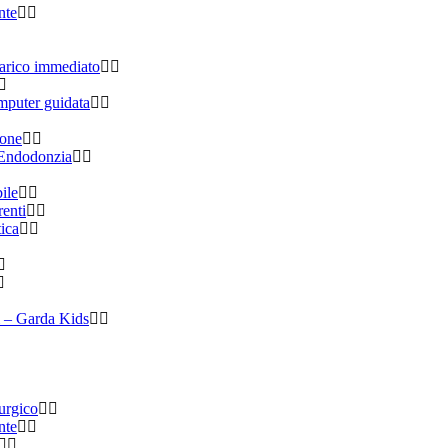
nte
carico immediato
mputer guidata
ione
 Endodonzia
ile
renti
tica
 – Garda Kids
urgico
nte