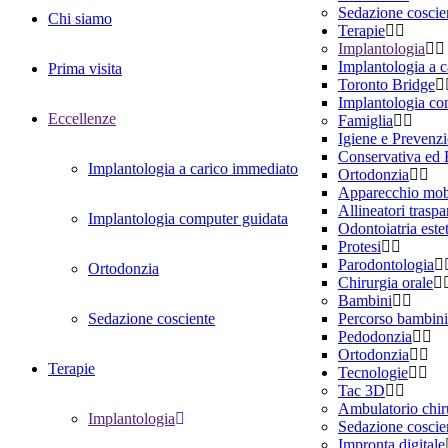
Sedazione coscie
Chi siamo
Terapie
Implantologia
Implantologia a 
Prima visita
Toronto Bridge
Implantologia co
Eccellenze
Famiglia
Igiene e Prevenz
Conservativa ed
Implantologia a carico immediato
Ortodonzia
Apparecchio mob
Allineatori traspa
Implantologia computer guidata
Odontoiatria este
Protesi
Parodontologia
Ortodonzia
Chirurgia orale
Bambini
Sedazione cosciente
Percorso bambini
Pedodonzia
Ortodonzia
Terapie
Tecnologie
Tac 3D
Ambulatorio chir
Implantologia
Sedazione coscie
Impronta digitale