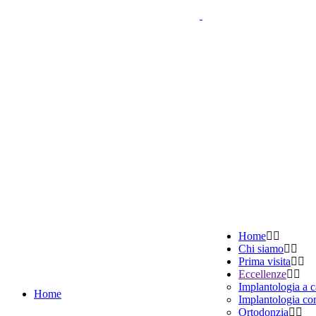
Home
Chi siamo
Prima visita
Eccellenze
Implantologia a 
Home
Implantologia co
Ortodonzia