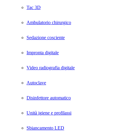
Tac 3D
Ambulatorio chirurgico
Sedazione cosciente
Impronta digitale
Video radiografia digitale
Autoclave
Disinfettore automatico
Unità igiene e profilassi
Sbiancamento LED