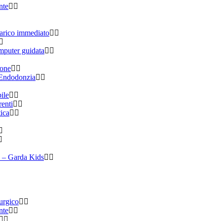
nte
carico immediato
mputer guidata
ione
 Endodonzia
ile
renti
tica
 – Garda Kids
urgico
nte