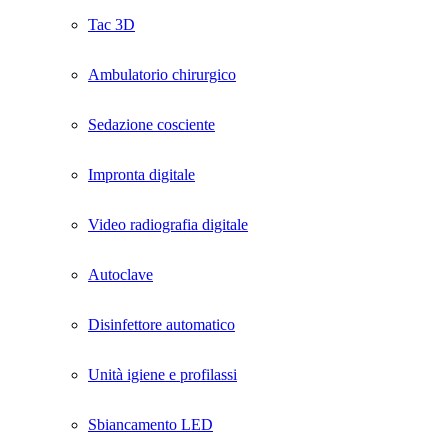
Tac 3D
Ambulatorio chirurgico
Sedazione cosciente
Impronta digitale
Video radiografia digitale
Autoclave
Disinfettore automatico
Unità igiene e profilassi
Sbiancamento LED