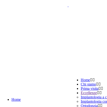
Home
Chi siamo
Prima visita
Eccellenze
Implantologia a 
Home
Implantologia co
Ortodonzia