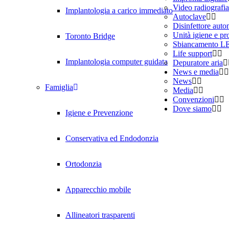
Video radiografia
Implantologia a carico immediato
Autoclave
Disinfettore auto
Unità igiene e pro
Toronto Bridge
Sbiancamento L
Life support
Implantologia computer guidata
Depuratore aria
News e media
News
Famiglia
Media
Convenzioni
Dove siamo
Igiene e Prevenzione
Conservativa ed Endodonzia
Ortodonzia
Apparecchio mobile
Allineatori trasparenti