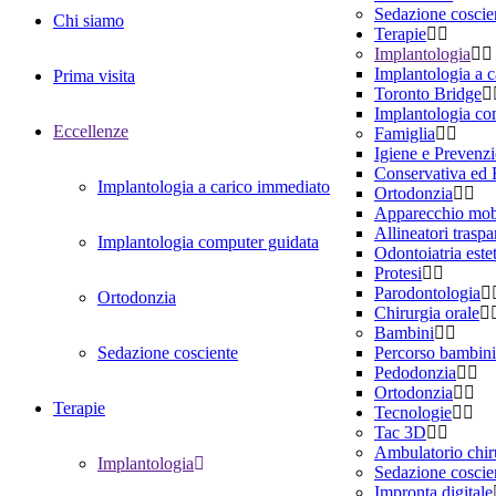
Sedazione coscie
Chi siamo
Terapie
Implantologia
Implantologia a 
Prima visita
Toronto Bridge
Implantologia co
Eccellenze
Famiglia
Igiene e Prevenz
Conservativa ed
Implantologia a carico immediato
Ortodonzia
Apparecchio mob
Allineatori traspa
Implantologia computer guidata
Odontoiatria este
Protesi
Parodontologia
Ortodonzia
Chirurgia orale
Bambini
Sedazione cosciente
Percorso bambini
Pedodonzia
Ortodonzia
Terapie
Tecnologie
Tac 3D
Ambulatorio chir
Implantologia
Sedazione coscie
Impronta digitale