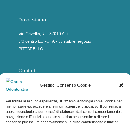
Dove siamo
Via Crivellin, 7 – 37010 Affi
c/0 centro EUROPARK / stabile negozio
PITTARELLO
Contatti
Tel.
045 6267022
Gestisci Consenso Cookie
Tel.
348 276 5485
E.
info@gardaodontoiatria.it
Per fornire le migliori esperienze, utilizziamo tecnologie come i cookie per
memorizzare e/o accedere alle informazioni del dispositivo. Il consenso a
Si riceve su appuntamento
queste tecnologie ci permetterà di elaborare dati come il comportamento di
Dal Lunedì al Venerdì dalle 9.00 alle 19.00
navigazione o ID unici su questo sito. Non acconsentire o ritirare il
consenso può influire negativamente su alcune caratteristiche e funzioni.