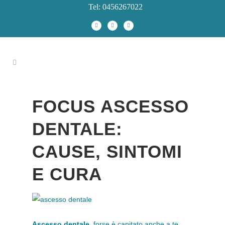
Tel: 0456267022
FOCUS ASCESSO
DENTALE:
CAUSE, SINTOMI
E CURA
Ascesso dentale
, forse è capitato anche a te,