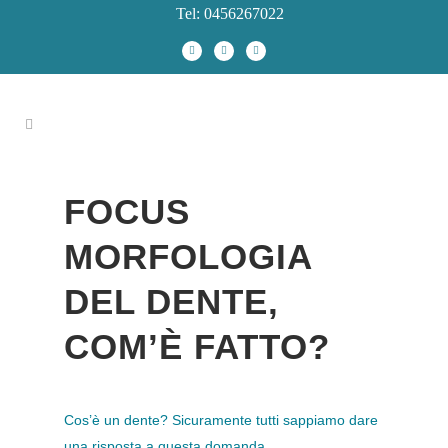
Tel: 0456267022
FOCUS
MORFOLOGIA
DEL DENTE,
COM’È FATTO?
Cos’è un dente? Sicuramente tutti sappiamo dare
una risposta a questa domanda.