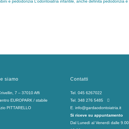
ni e pedodonzia L’odontoiatria infantile, anche definita pedodonzia è l
e siamo
Contatti
rivellin, 7 – 37010 Affi
Tel.
045 6267022
centro EUROPARK / stabile
Tel.
348 276 5485
zio PITTARELLO
E.
info@gardaodontoiatria.it
Si riceve su appuntamento
Dal Lunedì al Venerdì dalle 9.00