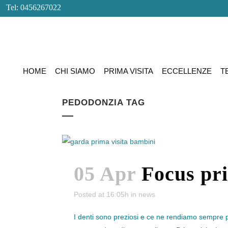
Tel: 0456267022
HOME
CHI SIAMO
PRIMA VISITA
ECCELLENZE
T
PEDODONZIA TAG
05 Apr
Focus pr
Posted at 16:05h
in
news
I denti sono preziosi e ce ne rendiamo sempre 