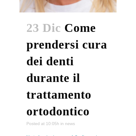
23 Dic
Come
prendersi cura
dei denti
durante il
trattamento
ortodontico
Posted at 10:05h
in
news