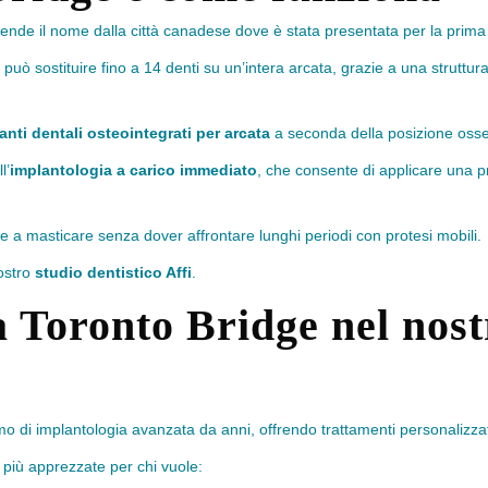
rende il nome dalla città canadese dove è stata presentata per la prima
 può sostituire fino a 14 denti su un’intera arcata, grazie a una struttur
ianti dentali osteointegrati per arcata
a seconda della posizione ossea,
l’
implantologia a carico immediato
, che consente di applicare una pr
e a masticare senza dover affrontare lunghi periodi con protesi mobili.
ostro
studio dentistico Affi
.
la Toronto Bridge nel nost
o di implantologia avanzata da anni, offrendo trattamenti personalizzati
 più apprezzate per chi vuole: