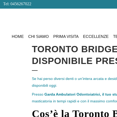
Tel: 0456267022
HOME
CHI SIAMO
PRIMA VISITA
ECCELLENZE
T
TORONTO BRIDGE:
DISPONIBILE PR
Se hai perso diversi denti o un’intera arcata e deside
disponibili oggi.
Presso
Garda Ambulatori Odontoiatrici, il tuo st
masticatoria in tempi rapidi e con il massimo comfor
Cos’è la Toronto 