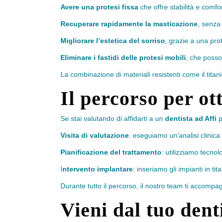
Avere una protesi fissa
che offre stabilità e comfor
Recuperare rapidamente la masticazione
, senza 
Migliorare l
’
estetica del sorriso
, grazie a una pro
Eliminare i fastidi delle protesi mobili
, che posson
La combinazione di materiali resistenti come il titani
Il percorso per ot
Se stai valutando di affidarti a un
dentista ad Affi
p
Visita di valutazione
: eseguiamo un’analisi clinica 
Pianificazione del trattamento
: utilizziamo tecno
I
ntervento implantare
: inseriamo gli impianti in t
Durante tutto il percorso, il nostro team ti accompa
Vieni dal tuo dent