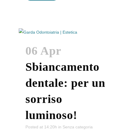
06 Apr
Sbiancamento
dentale: per un
sorriso
luminoso!
Posted at 14:20h
in
Senza categoria