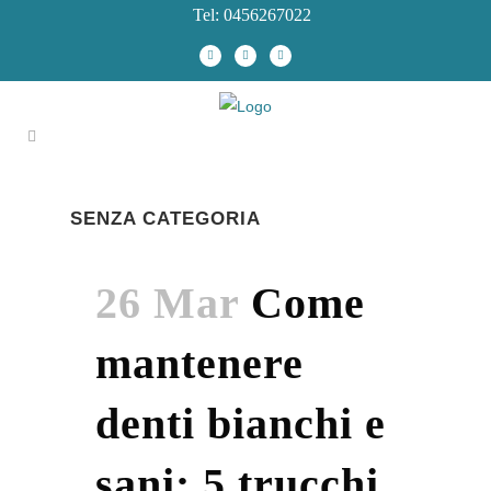
Tel: 0456267022
SENZA CATEGORIA
26 Mar
Come
mantenere
denti bianchi e
sani: 5 trucchi