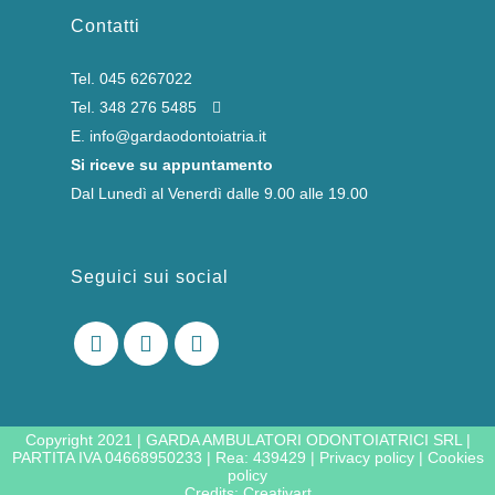
Contatti
Tel.
045 6267022
Tel.
348 276 5485
E.
info@gardaodontoiatria.it
Si riceve su appuntamento
Dal Lunedì al Venerdì dalle 9.00 alle 19.00
Seguici sui social
Copyright 2021 | GARDA AMBULATORI ODONTOIATRICI SRL |
PARTITA IVA 04668950233 | Rea: 439429 |
Privacy policy
|
Cookies
policy
Credits:
Creativart